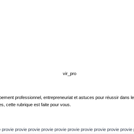
ppement professionnel, entrepreneuriat et astuces pour réussir dans 
s, cette rubrique est faite pour vous.
 pro
vie pro
vie pro
vie pro
vie pro
vie pro
vie pro
vie pro
vie pro
vie pro
vie 