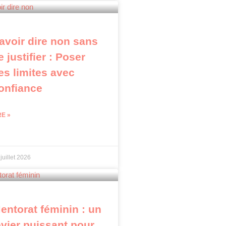
avoir dire non sans
e justifier : Poser
es limites avec
onfiance
RE »
juillet 2026
entorat féminin : un
evier puissant pour