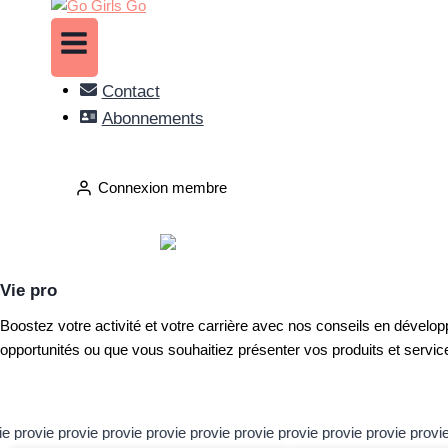
Contact
Abonnements
Connexion membre
Vie pro
Boostez votre activité et votre carrière avec nos conseils en dévelo
opportunités ou que vous souhaitiez présenter vos produits et service
e pro
vie pro
vie pro
vie pro
vie pro
vie pro
vie pro
vie pro
vie pro
vie pro
vie