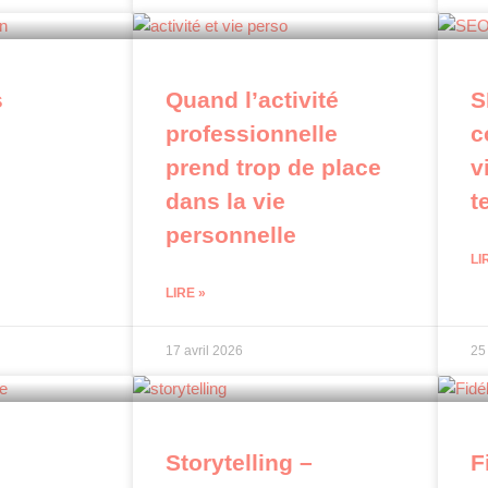
s
Quand l’activité
S
professionnelle
c
prend trop de place
v
dans la vie
t
personnelle
LI
LIRE »
17 avril 2026
25
Storytelling –
F