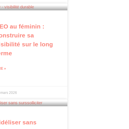
EO au féminin :
onstruire sa
isibilité sur le long
erme
RE »
 mars 2026
idéliser sans