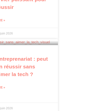
éussir
RE »
 juin 2026
ntreprenariat : peut
n réussir sans
imer la tech ?
RE »
 juin 2026