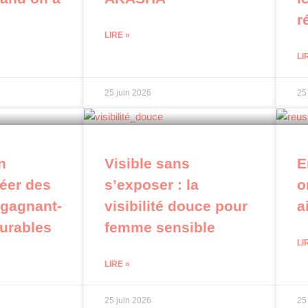
r
LIRE »
LI
25 juin 2026
25
n
Visible sans
E
réer des
s’exposer : la
o
 gagnant-
visibilité douce pour
a
durables
femme sensible
LI
LIRE »
25 juin 2026
25