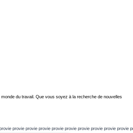
le monde du travail. Que vous soyez à la recherche de nouvelles
pro
vie pro
vie pro
vie pro
vie pro
vie pro
vie pro
vie pro
vie pro
vie pro
vie p