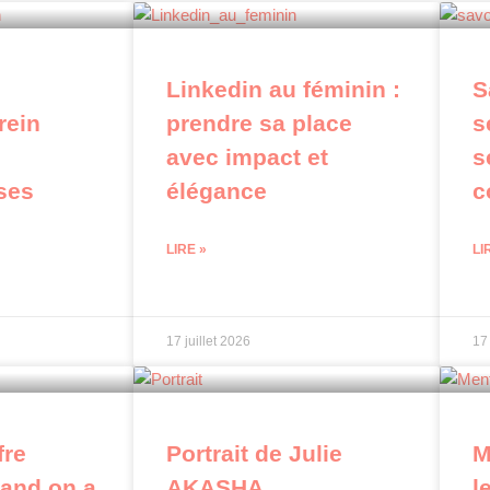
Linkedin au féminin :
S
frein
prendre sa place
s
s
avec impact et
s
ses
élégance
c
LIRE »
LI
17 juillet 2026
17 
fre
Portrait de Julie
M
uand on a
AKASHA
l