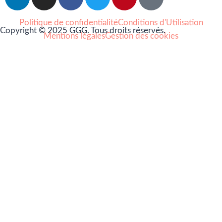
Politique de confidentialité
Conditions d'Utilisation
Copyright © 2025 GGG. Tous droits réservés.
Mentions légales
Gestion des cookies
Arts et culture
Beauté
Bien-être
Cuisine
Lifestyle et loisirs
Maison
Mode
Portraits
Vie pro
Coups de coeur
Nouveautés
Nos Partenaires