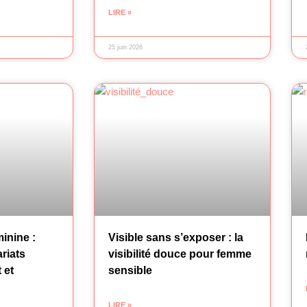
LIRE »
25 juin 2026
inine :
Visible sans s’exposer : la
riats
visibilité douce pour femme
 et
sensible
LIRE »