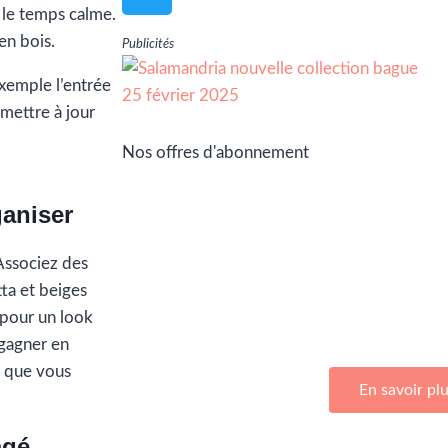
r le temps calme.
en bois.
Publicités
exemple l’entrée
 mettre à jour
Nos offres d'abonnement
ganiser
 Associez des
Adhérez à Go Girls Go en souscrivan
tta et beiges
d’abonnemen
 pour un look
 gagner en
s que vous
En savoir pl
agé