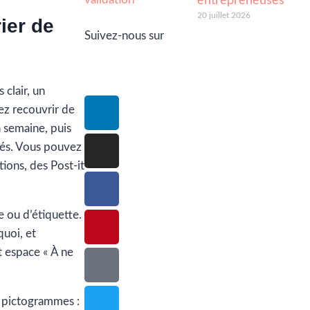
entrepreneuses
20 juillet 2026
ier de
Suivez-nous sur
clair, un
ez recouvrir de
a semaine, puis
ités. Vous pouvez
tions, des Post-it
e ou d’étiquette.
quoi, et
t espace « À ne
 pictogrammes :