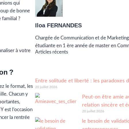
unions qui
ucoup de bonne
familial ?
Iloa FERNANDES
Chargée de Communication et de Marketing
étudiante en 1 ère année de master en Com
naliser à votre
Articles récents
on ?
Entre solitude et liberté : les paradoxes
ez le format, les
20 juillet 2026
lle. Chacun y
Peut-on être amie av
portantes,
relation sincère et é
Y est l’occasion
20 juillet 2026
cer la rentrée
le besoin de validatio