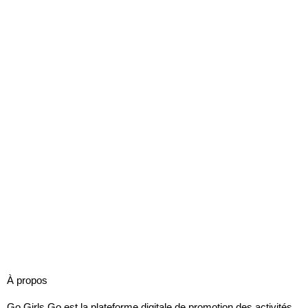
À propos
Go Girls Go est la plateforme digitale de promotion des activités