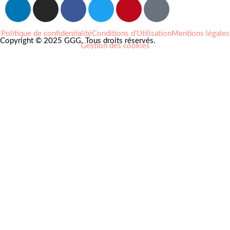
Politique de confidentialité
Conditions d'Utilisation
Mentions légales
Copyright © 2025 GGG. Tous droits réservés.
Gestion des cookies
Arts et culture
Beauté
Bien-être
Cuisine
Lifestyle et loisirs
Maison
Mode
Portraits
Vie pro
Coups de coeur
Nouveautés