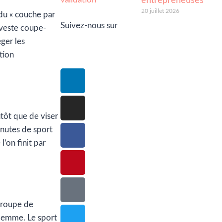
entrepreneuses
20 juillet 2026
 du « couche par
Suivez-nous sur
 veste coupe-
ger les
tion
tôt que de viser
inutes de sport
’on finit par
 groupe de
flemme. Le sport