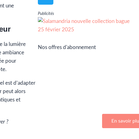
ent une
Publicités
eur
e la lumière
Nos offres d'abonnement
ne ambiance
ée pour
te.
iel est d’adapter
Adhérez à Go Girls Go en souscrivan
er peut alors
d’abonnemen
tiques et
En savoir pl
er ?