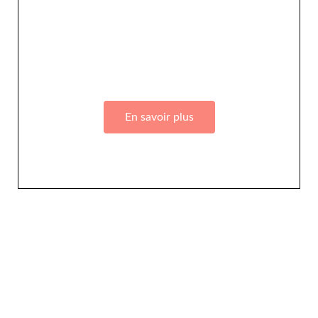
Adhérez à Go Girls Go en souscrivant à nos
différentes offres d’abonnement !
En savoir plus