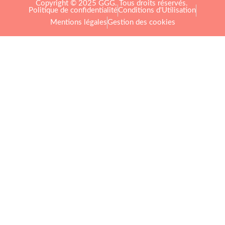
Copyright © 2025 GGG. Tous droits réservés.
Politique de confidentialité
Conditions d'Utilisation
Mentions légales
Gestion des cookies
Arts et culture
Beauté
Bien-être
Cuisine
Lifestyle et loisirs
Maison
Mode
Portraits
Vie pro
Coups de coeur
Nouveautés
Nos Partenaires
À propos