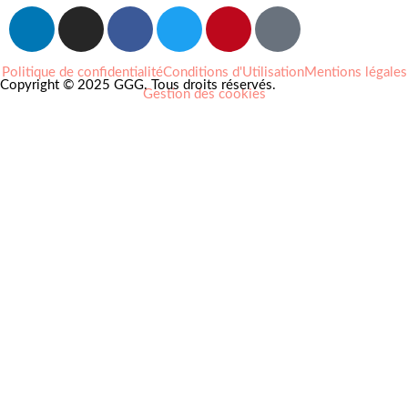
Politique de confidentialité
Conditions d'Utilisation
Mentions légales
Copyright © 2025 GGG. Tous droits réservés.
Gestion des cookies
Arts et culture
Beauté
Bien-être
Cuisine
Lifestyle et loisirs
Maison
Mode
Portraits
Vie pro
Coups de coeur
Nouveautés