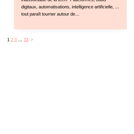
digitaux, automatisations, intelligence artificielle, …
tout paraît tourner autour de…
1
2
3
…
33