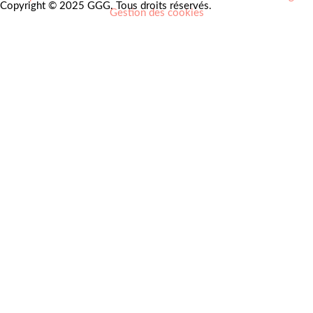
Copyright © 2025 GGG. Tous droits réservés.
Gestion des cookies
Arts et culture
Beauté
Bien-être
Cuisine
Lifestyle et loisirs
Maison
Mode
Portraits
Vie pro
Coups de coeur
Nouveautés
Nos Partenaires
À propos