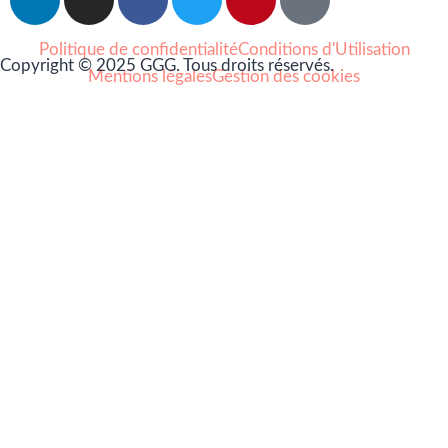
Politique de confidentialité
Conditions d'Utilisation
Copyright © 2025 GGG. Tous droits réservés.
Mentions légales
Gestion des cookies
Arts et culture
Beauté
Bien-être
Cuisine
Lifestyle et loisirs
Maison
Mode
Portraits
Vie pro
Coups de coeur
Nouveautés
Nos Partenaires