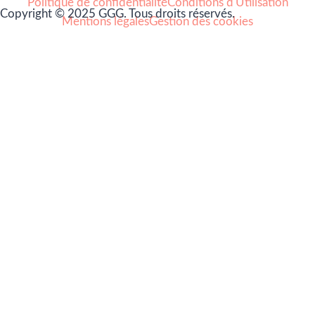
Politique de confidentialité
Conditions d'Utilisation
Copyright © 2025 GGG. Tous droits réservés.
Mentions légales
Gestion des cookies
Arts et culture
Beauté
Bien-être
Cuisine
Lifestyle et loisirs
Maison
Mode
Portraits
Vie pro
Coups de coeur
Nouveautés
Nos Partenaires
À propos