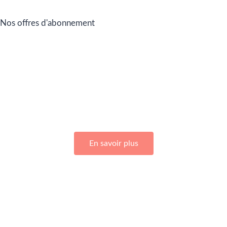
Nos offres d'abonnement
Adhérez à Go Girls Go en souscrivant à nos différentes
offres d’abonnement !
En savoir plus