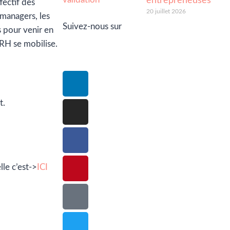
entrepreneuses
ectif des
20 juillet 2026
 managers, les
Suivez-nous sur
s pour venir en
DRH se mobilise.
t.
le c’est->
ICI