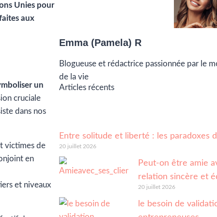
ions Unies pour
faites aux
Emma (Pamela) R
Blogueuse et rédactrice passionnée par le 
de la vie
symboliser un
Articles récents
ion cruciale
siste dans nos
Entre solitude et liberté : les paradoxes
 victimes de
20 juillet 2026
onjoint en
Peut-on être amie av
relation sincère et é
iers et niveaux
20 juillet 2026
le besoin de validatio