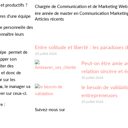
et productifs ?
Chargée de Communication et de Marketing Web 
ère année de master en Communication Marketin
res d’une équipe
Articles récents
vie personnelle des
nnaître leurs
Entre solitude et liberté : les paradoxes
quipe permet de
20 juillet 2026
opper son
Peut-on être amie av
iter des
relation sincère et é
s et donc de
20 juillet 2026
r sur les
ns
, le manager va
le besoin de validatio
er sur ceux-ci.
entrepreneuses
20 juillet 2026
e :
Suivez-nous sur