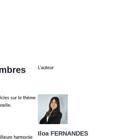
embres
L'auteur
cles sur le thème
onnelle.
Iloa FERNANDES
eilleure harmonie