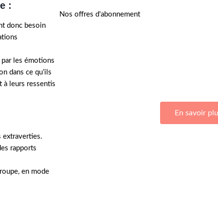
e :
Nos offres d'abonnement
nt donc besoin
ations
 par les émotions
on dans ce qu’ils
Adhérez à Go Girls Go en souscrivant à nos 
t à leurs ressentis
En savoir pl
 extraverties.
 des rapports
 groupe, en mode