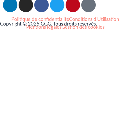
Politique de confidentialité
Conditions d'Utilisation
Copyright © 2025 GGG. Tous droits réservés.
Mentions légales
Gestion des cookies
Arts et culture
Beauté
Bien-être
Cuisine
Lifestyle et loisirs
Maison
Mode
Portraits
Vie pro
Coups de coeur
Nouveautés