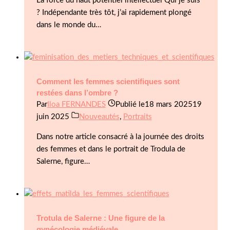
La force du haut potentiel intellectuel Qui je suis
? Indépendante très tôt, j’ai rapidement plongé
dans le monde du…
Comment les femmes scientifiques sont
restées dans l’ombre ?
Par
Iloa FERNANDES
Publié le
18 mars 2025
19
juin 2025
Nouveautés
,
Portraits
Dans notre article consacré à la journée des droits
des femmes et dans le portrait de Trodula de
Salerne, figure…
Trotula de Salerne : Une figure de la
gynécologie médiévale