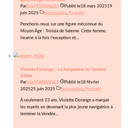
Par
Iloa FERNANDES
Publié le
18 mars 2025
19
juin 2025
Nouveautés
,
Portraits
Penchons-nous sur une figure méconnue du
Moyen Âge : Trotula de Salerne. Cette femme,
incarne à la fois l’exception et…
Violette Dorange : La benjamine du Vendée
Globe
Par
Iloa FERNANDES
Publié le
18 février
2025
25 juin 2025
Nouveautés
,
Portraits
À seulement 23 ans, Violette Dorange a marqué
les esprits en devenant la plus jeune navigatrice à
terminer le Vendée…