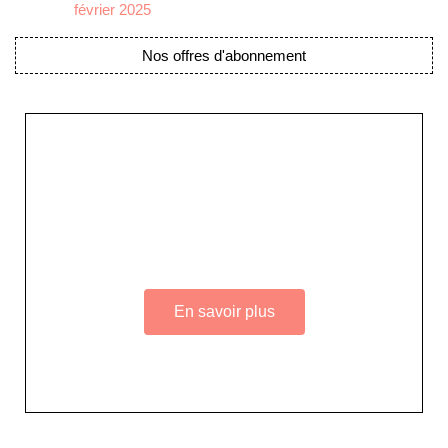
Nos offres d'abonnement
Adhérez à Go Girls Go en souscrivant à nos
différentes offres d’abonnement !
En savoir plus