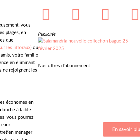
reusement, vous
es plages, en
Publicités
les que
ur les littoraux)
ou
amis, votre famille
ence en éliminant
Nos offres d'abonnement
s ne rejoignent les
udes économes en
Adhérez à Go Girls Go en souscrivant à nos 
 douche à faible
ues, vous pourrez
s eaux
En savoir pl
tretien ménager
sphates et les