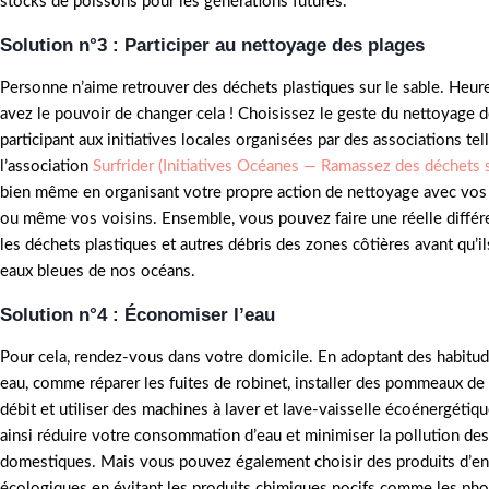
stocks de poissons pour les générations futures.
Solution n°3 : Participer au nettoyage des plages
Personne n’aime retrouver des déchets plastiques sur le sable. Heu
avez le pouvoir de changer cela ! Choisissez le geste du nettoyage d
participant aux initiatives locales organisées par des associations tel
l’association
Surfrider (Initiatives Océanes — Ramassez des déchets s
bien même en organisant votre propre action de nettoyage avec vos 
ou même vos voisins. Ensemble, vous pouvez faire une réelle différ
les déchets plastiques et autres débris des zones côtières avant qu’il
eaux bleues de nos océans.
Solution n°4 : Économiser l’eau
Pour cela, rendez-vous dans votre domicile. En adoptant des habit
eau, comme réparer les fuites de robinet, installer des pommeaux de
débit et utiliser des machines à laver et lave-vaisselle écoénergétiq
ainsi réduire votre consommation d’eau et minimiser la pollution de
domestiques. Mais vous pouvez également choisir des produits d’en
écologiques en évitant les produits chimiques nocifs comme les pho