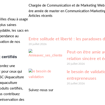
Chargée de Communication et de Marketing Web 
ère année de master en Communication Marketin
Articles récents
illes d’eau à usage
plus saines
ydable, les sacs en
épendance au
Entre solitude et liberté : les paradoxes
vation de nos
20 juillet 2026
Peut-on être amie av
 certifiés
relation sincère et é
20 juillet 2026
cordez une
z pour ceux qui
le besoin de validatio
ASC (Aquaculture
entrepreneuses
’aquaculture
20 juillet 2026
duits certifiés,
Suivez-nous sur
us contribuez
préservation des