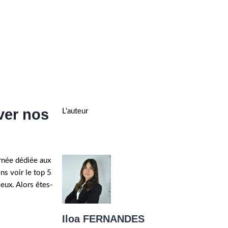
ver nos
L'auteur
urnée dédiée aux
ons voir le top 5
ieux. Alors êtes-
Iloa FERNANDES