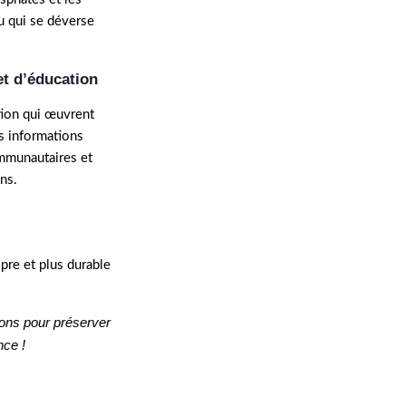
u qui se déverse
 et d’éducation
ation qui œuvrent
s informations
ommunautaires et
ns.
pre et plus durable
ions pour préserver
nce !