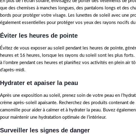
En plus de l’écran solaire, envisagez de porter des vêtements de prote
que des chemises à manches longues, des pantalons longs et des cha
bords pour protéger votre visage. Les lunettes de soleil avec une p
également essentielles pour protéger vos yeux des rayons nocifs du 
Éviter les heures de pointe
Évitez de vous exposer au soleil pendant les heures de pointe, géné
heures et 16 heures, lorsque les rayons du soleil sont les plus forts. 
à l’ombre pendant ces heures et planifiez vos activités en plein air tô
d’après-midi.
Hydrater et apaiser la peau
Après une exposition au soleil, prenez soin de votre peau en l’hydra
crème après-soleil apaisante. Recherchez des produits contenant de l
camomille pour aider à calmer et à hydrater la peau. Buvez égaleme
pour maintenir une hydratation optimale de l’intérieur.
Surveiller les signes de danger