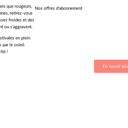
tels que rougeurs,
Nos offres d'abonnement
mes, retirez-vous
ses froides et des
t ou s’aggravent.
stivales en plein
par le soleil.
Adhérez à Go Girls Go en souscrivant à nos 
ité !
En savoir pl