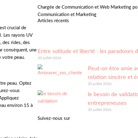
Chargée de Communication et Web Marketing pou
Communication et Marketing
Articles récents
est crucial de
l. Les rayons UV
 des rides, des
Par conséquent, une
Entre solitude et liberté : les paradoxes
e votre peau.
20 juillet 2026
Peut-on être amie av
relation sincère et é
otre peau. Optez
20 juillet 2026
surez-vous
le besoin de validatio
 Appliquez
entrepreneuses
eau environ 15 à
20 juillet 2026
Suivez-nous sur