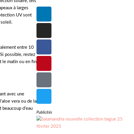
ction solaire, tels
peaux à larges
rotection UV sont
soleil.
ralement entre 10
Si possible, restez
t le matin ou en fin
tant avec une
’aloe vera ou de la
nt beaucoup d’eau
Publicités