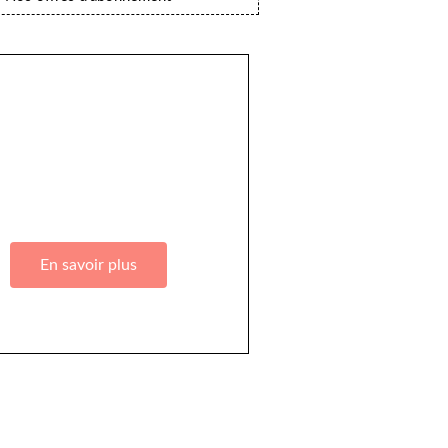
ez à Go Girls Go en souscrivant
 différentes offres d’abonnement
!
En savoir plus