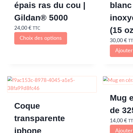
épais ras du cou |
blanc
Gildan® 5000
inoxy
24,00
€
(15 oz
TTC
Choix des options
30,00
€
T
Ajouter
Mug e
Coque
de 32
transparente
14,00
€
T
iphone
Ajouter