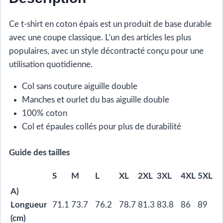
Ce t-shirt en coton épais est un produit de base durable
avec une coupe classique. L’un des articles les plus
populaires, avec un style décontracté conçu pour une
utilisation quotidienne.
Col sans couture aiguille double
Manches et ourlet du bas aiguille double
100% coton
Col et épaules collés pour plus de durabilité
Guide des tailles
S
M
L
XL
2XL
3XL
4XL
5XL
A)
Longueur
71.1
73.7
76.2
78.7
81.3
83.8
86
89
(cm)