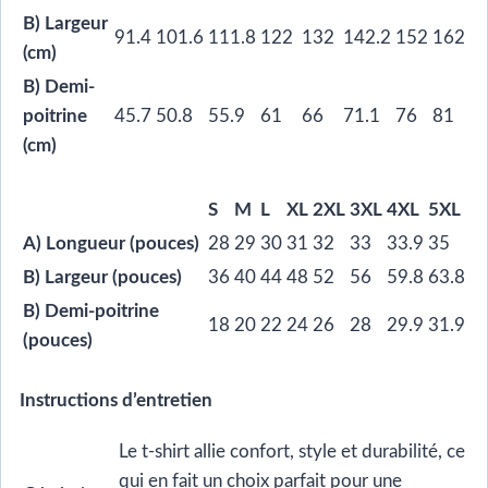
B) Largeur
91.4
101.6
111.8
122
132
142.2
152
162
(cm)
B) Demi-
poitrine
45.7
50.8
55.9
61
66
71.1
76
81
(cm)
S
M
L
XL
2XL
3XL
4XL
5XL
A) Longueur (pouces)
28
29
30
31
32
33
33.9
35
B) Largeur (pouces)
36
40
44
48
52
56
59.8
63.8
B) Demi-poitrine
18
20
22
24
26
28
29.9
31.9
(pouces)
Instructions d’entretien
Le t-shirt allie confort, style et durabilité, ce
qui en fait un choix parfait pour une