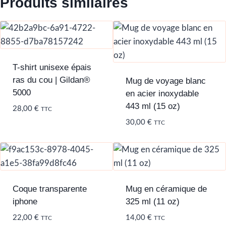
Produits similaires
T-shirt unisexe épais
ras du cou | Gildan®
Mug de voyage blanc
5000
en acier inoxydable
443 ml (15 oz)
28,00
€
TTC
30,00
€
TTC
Coque transparente
Mug en céramique de
iphone
325 ml (11 oz)
22,00
€
14,00
€
TTC
TTC