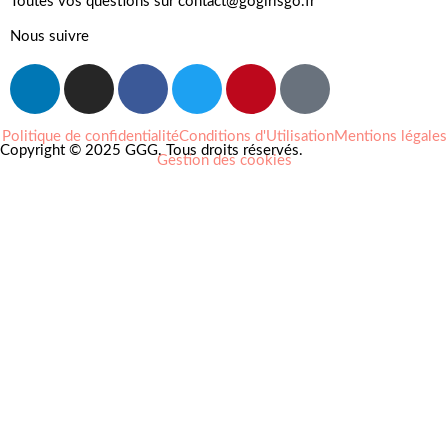
Toutes vos questions sur contact@gogirlsgo.fr
Nous suivre
Politique de confidentialité
Conditions d'Utilisation
Mentions légales
Copyright © 2025 GGG. Tous droits réservés.
Gestion des cookies
Arts et culture
Beauté
Bien-être
Cuisine
Lifestyle et loisirs
Maison
Mode
Portraits