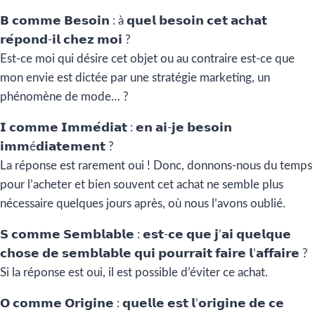
𝗕 𝗰𝗼𝗺𝗺𝗲 𝗕𝗲𝘀𝗼𝗶𝗻 : à 𝗾𝘂𝗲𝗹 𝗯𝗲𝘀𝗼𝗶𝗻 𝗰𝗲𝘁 𝗮𝗰𝗵𝗮𝘁
𝗿𝗲́𝗽𝗼𝗻𝗱-𝗶𝗹 𝗰𝗵𝗲𝘇 𝗺𝗼𝗶 ?
Est-ce moi qui désire cet objet ou au contraire est-ce que
mon envie est dictée par une stratégie marketing, un
phénomène de mode… ?
𝗜 𝗰𝗼𝗺𝗺𝗲 𝗜𝗺𝗺𝗲́𝗱𝗶𝗮𝘁 : 𝗲𝗻 𝗮𝗶-𝗷𝗲 𝗯𝗲𝘀𝗼𝗶𝗻
𝗶𝗺𝗺é𝗱𝗶𝗮𝘁𝗲𝗺𝗲𝗻𝘁 ?
La réponse est rarement oui ! Donc, donnons-nous du temps
pour l’acheter et bien souvent cet achat ne semble plus
nécessaire quelques jours après, où nous l’avons oublié.
𝗦 𝗰𝗼𝗺𝗺𝗲 𝗦𝗲𝗺𝗯𝗹𝗮𝗯𝗹𝗲 : 𝗲𝘀𝘁-𝗰𝗲 𝗾𝘂𝗲 𝗷’𝗮𝗶 𝗾𝘂𝗲𝗹𝗾𝘂𝗲
𝗰𝗵𝗼𝘀𝗲 𝗱𝗲 𝘀𝗲𝗺𝗯𝗹𝗮𝗯𝗹𝗲 𝗾𝘂𝗶 𝗽𝗼𝘂𝗿𝗿𝗮𝗶𝘁 𝗳𝗮𝗶𝗿𝗲 𝗹’𝗮𝗳𝗳𝗮𝗶𝗿𝗲 ?
Si la réponse est oui, il est possible d’éviter ce achat.
𝗢 𝗰𝗼𝗺𝗺𝗲 𝗢𝗿𝗶𝗴𝗶𝗻𝗲 : 𝗾𝘂𝗲𝗹𝗹𝗲 𝗲𝘀𝘁 𝗹’𝗼𝗿𝗶𝗴𝗶𝗻𝗲 𝗱𝗲 𝗰𝗲