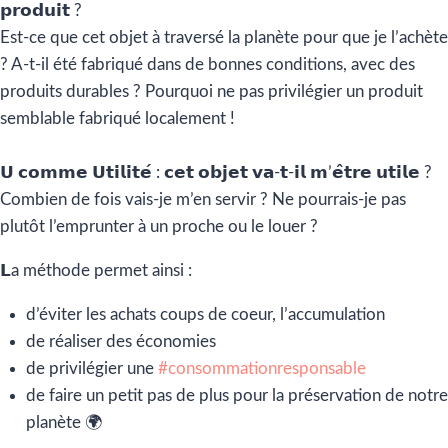
𝗽𝗿𝗼𝗱𝘂𝗶𝘁 ?
Est-ce que cet objet à traversé la planète pour que je l’achète
? A-t-il été fabriqué dans de bonnes conditions, avec des
produits durables ? Pourquoi ne pas privilégier un produit
semblable fabriqué localement !
𝗨 𝗰𝗼𝗺𝗺𝗲 𝗨𝘁𝗶𝗹𝗶𝘁𝗲́ : 𝗰𝗲𝘁 𝗼𝗯𝗷𝗲𝘁 𝘃𝗮-𝘁-𝗶𝗹 𝗺’𝗲̂𝘁𝗿𝗲 𝘂𝘁𝗶𝗹𝗲 ?
Combien de fois vais-je m’en servir ? Ne pourrais-je pas
plutôt l’emprunter à un proche ou le louer ?
𝗟a méthode permet ainsi :
d’éviter les achats coups de coeur, l’accumulation
de réaliser des économies
de privilégier une
#consommationresponsable
de faire un petit pas de plus pour la préservation de notre
planète 🌍