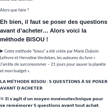
Alors que faire ?
Eh bien, il faut se poser des questions
avant d’acheter… Alors voici la
méthode BISOU !
▶️ Cette méthode “bisou” a été créée par Marie Duboin
Lefevre et Herveline Verdeken, les auteures du livre «
J’arrête de surconsommer – 21 jours pour sauver la planète
et mon budget ».
𝗟𝗔 𝗠𝗘́𝗧𝗛𝗢𝗗𝗘 𝗕𝗜𝗦𝗢𝗨 : 𝟱 𝗤𝗨𝗘𝗦𝗧𝗜𝗢𝗡𝗦 𝗔̀ 𝗦𝗘 𝗣𝗢𝗦𝗘𝗥
𝗔𝗩𝗔𝗡𝗧 𝗗’𝗔𝗖𝗛𝗘𝗧𝗘𝗥
🎯 𝗜𝗹 𝘀’𝗮𝗴𝗶𝘁 𝗱’𝘂𝗻 𝗺𝗼𝘆𝗲𝗻 𝗺𝗻𝗲́𝗺𝗼𝘁𝗲𝗰𝗵𝗻𝗶𝗾𝘂𝗲 𝗽𝗼𝘂𝗿
𝘀𝗲 𝗿𝗲𝗺𝗲́𝗺𝗼𝗿𝗲𝗿 𝟱 𝗾𝘂𝗲𝘀𝘁𝗶𝗼𝗻𝘀 𝗮𝘃𝗮𝗻𝘁 𝘁𝗼𝘂𝘁 𝗮𝗰𝗵𝗮𝘁.