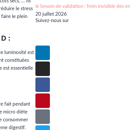
cots secs, … Ils
le besoin de validation : frein invisible des 
éduire le stress
20 juillet 2026
aire le plein
Suivez-nous sur
 D :
de luminosité est
nt constituées
e est essentielle
re fait pendant
ne micro diète
 ne consommer
ème digestif.