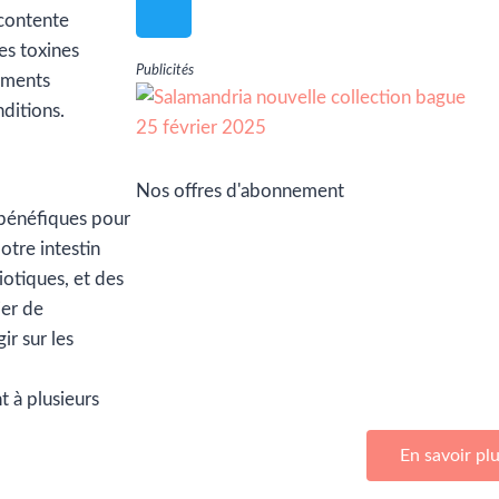
 contente
es toxines
Publicités
éments
nditions.
Nos offres d'abonnement
 bénéfiques pour
otre intestin
iotiques, et des
ier de
ir sur les
Adhérez à Go Girls Go en souscrivan
d’abonnemen
t à plusieurs
En savoir pl