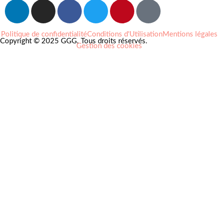
Politique de confidentialité
Conditions d'Utilisation
Mentions légales
Copyright © 2025 GGG. Tous droits réservés.
Gestion des cookies
Arts et culture
Beauté
Bien-être
Cuisine
Lifestyle et loisirs
Maison
Mode
Portraits
Vie pro
Coups de coeur
Nouveautés