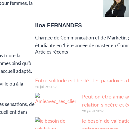
 pour femmes, la
Iloa FERNANDES
Chargée de Communication et de Marketing
étudiante en 1 ère année de master en Com
Articles récents
s toute la
mmes ainsi qu’à
 accueil adapté.
Entre solitude et liberté : les paradoxes
ille ou à la
20 juillet 2026
Peut-on être amie av
es sensations, de
relation sincère et é
20 juillet 2026
ueillent dans
le besoin de validatio