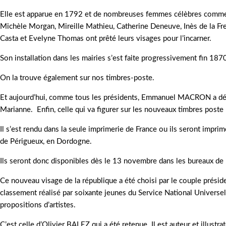
Elle est apparue en 1792 et de nombreuses femmes célèbres comme 
Michèle Morgan, Mireille Mathieu, Catherine Deneuve, Inès de la Fre
Casta et Evelyne Thomas ont prêté leurs visages pour l’incarner.
Son installation dans les mairies s’est faite progressivement fin 187
On la trouve également sur nos timbres-poste.
Et aujourd’hui, comme tous les présidents, Emmanuel MACRON a dév
Marianne. Enfin, celle qui va figurer sur les nouveaux timbres poste 
Il s’est rendu dans la seule imprimerie de France ou ils seront impri
de Périgueux, en Dordogne.
Ils seront donc disponibles dès le 13 novembre dans les bureaux de 
Ce nouveau visage de la république a été choisi par le couple présid
classement réalisé par soixante jeunes du Service National Universe
propositions d’artistes.
C’est celle d’Olivier BALEZ qui a été retenue. Il est auteur et illustra