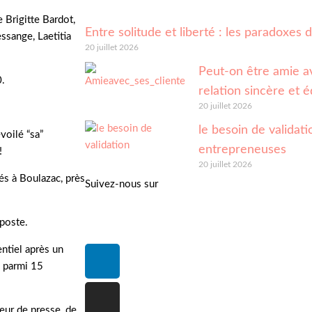
Brigitte Bardot,
Entre solitude et liberté : les paradoxes
ssange, Laetitia
20 juillet 2026
Peut-on être amie av
0.
relation sincère et é
20 juillet 2026
le besoin de validatio
oilé “sa”
entrepreneuses
!
20 juillet 2026
més à Boulazac, près
Suivez-nous sur
poste.
entiel après un
l parmi 15
teur de presse, de