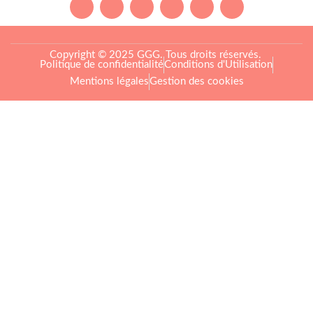
Copyright © 2025 GGG. Tous droits réservés.
Politique de confidentialité
Conditions d'Utilisation
Mentions légales
Gestion des cookies
Arts et culture
Beauté
Bien-être
Cuisine
Lifestyle et loisirs
Maison
Mode
Portraits
Vie pro
Coups de coeur