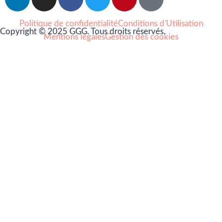
Politique de confidentialité
Conditions d'Utilisation
Copyright © 2025 GGG. Tous droits réservés.
Mentions légales
Gestion des cookies
Arts et culture
Beauté
Bien-être
Cuisine
Lifestyle et loisirs
Maison
Mode
Portraits
Vie pro
Coups de coeur
Nouveautés
Nos Partenaires