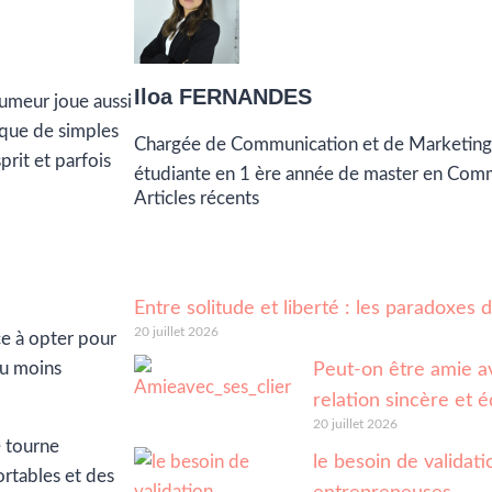
Iloa FERNANDES
humeur joue aussi
 que de simples
Chargée de Communication et de Marketing
prit et parfois
étudiante en 1 ère année de master en Com
Articles récents
Entre solitude et liberté : les paradoxes
20 juillet 2026
e à opter pour
eu moins
Peut-on être amie av
relation sincère et é
20 juillet 2026
e tourne
le besoin de validatio
rtables et des