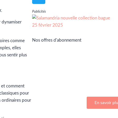
r.
Publicités
r dynamiser
Nos offres d'abonnement
ssoires comme
mples, elles
us sentir plus
Adhérez à Go Girls Go en souscrivan
d’abonnemen
s et comment
classiques pour
s ordinaires pour
En savoir pl