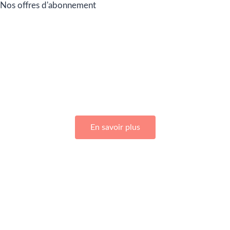
Nos offres d'abonnement
Adhérez à Go Girls Go en souscrivant à nos différentes
offres d’abonnement !
En savoir plus