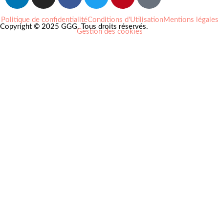
Politique de confidentialité
Conditions d'Utilisation
Mentions légales
Copyright © 2025 GGG. Tous droits réservés.
Gestion des cookies
Arts et culture
Beauté
Bien-être
Cuisine
Lifestyle et loisirs
Maison
Mode
Portraits
Vie pro
Coups de coeur
Nouveautés
Nos Partenaires