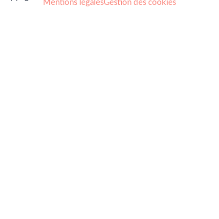
Mentions légales
Gestion des cookies
Arts et culture
Beauté
Bien-être
Cuisine
Lifestyle et loisirs
Maison
Mode
Portraits
Vie pro
Coups de coeur
Nouveautés
Nos Partenaires
À propos