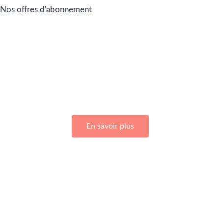
Nos offres d'abonnement
Adhérez à Go Girls Go en souscrivant à nos différentes
offres d’abonnement !
En savoir plus