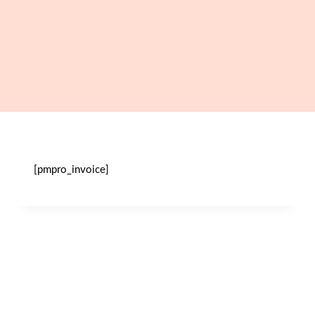
[pmpro_invoice]