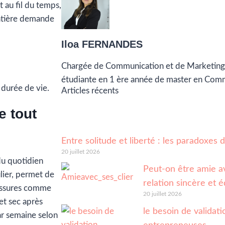
t au fil du temps,
matière demande
Iloa FERNANDES
Chargée de Communication et de Marketing
étudiante en 1 ère année de master en Com
 durée de vie.
Articles récents
e tout
Entre solitude et liberté : les paradoxes
20 juillet 2026
 du quotidien
Peut-on être amie av
lier, permet de
relation sincère et é
aussures comme
20 juillet 2026
et sec après
le besoin de validatio
ar semaine selon