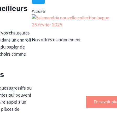
eilleurs
Publicités
r vos chaussures
Nos offres d'abonnement
s dans un endroit
c du papier de
auchoirs comme
es
Adhérez à Go Girls Go en souscrivan
d’abonnemen
iques agressifs ou
antes qui peuvent
En savoir pl
ire appel à un
s pièces de