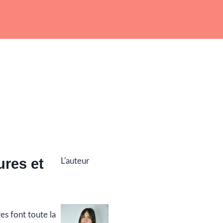
res et
L'auteur
es font toute la