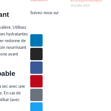
entrepreneuses
20 juillet 2026
Suivez-nous sur
ant
ulière. Utilisez
mes hydratantes
lier redonne de
soin nourrissant
 zone avant
pable
 à sec avec une
e. En cas de
dilué (avec