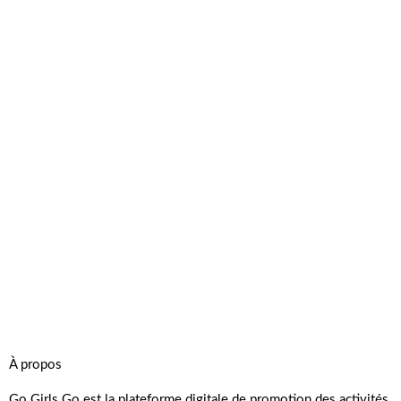
À propos
Go Girls Go est la plateforme digitale de promotion des activités