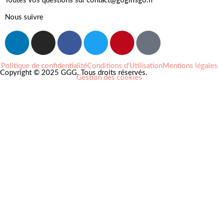
Toutes vos questions sur contact@gogirlsgo.fr
Nous suivre
Politique de confidentialité
Conditions d'Utilisation
Mentions légales
Copyright © 2025 GGG. Tous droits réservés.
Gestion des cookies
Arts et culture
Beauté
Bien-être
Cuisine
Lifestyle et loisirs
Maison
Mode
Portraits