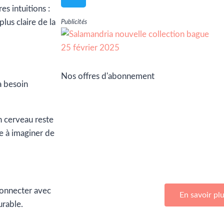
s intuitions :
lus claire de la
Publicités
Nos offres d'abonnement
a besoin
n cerveau reste
e à imaginer de
Adhérez à Go Girls Go en souscrivan
d’abonnemen
connecter avec
En savoir pl
urable.