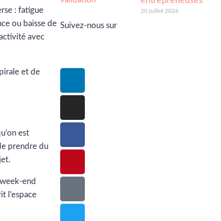
entrepreneuses
rse : fatigue
20 juillet 2026
nce ou baisse de
Suivez-nous sur
 activité avec
pirale et de
qu’on est
 de prendre du
et.
n week-end
it l’espace