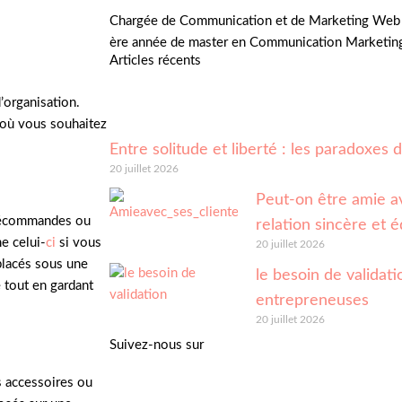
Chargée de Communication et de Marketing Web 
ère année de master en Communication Marketin
Articles récents
’organisation.
s où vous souhaitez
Entre solitude et liberté : les paradoxes
20 juillet 2026
Peut-on être amie av
élécommandes ou
relation sincère et é
e celui-
ci
si vous
20 juillet 2026
 placés sous une
le besoin de validatio
e tout en gardant
entrepreneuses
20 juillet 2026
Suivez-nous sur
es accessoires ou