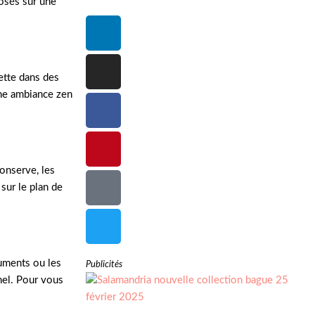
posés sur une
lette dans des
une ambiance zen
onserve, les
 sur le plan de
cuments ou les
Publicités
nel. Pour vous