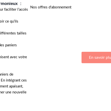
armonieux :
Nos offres d'abonnement
 faciliter l’accès
ir ce qu’ils
fférentes tailles
Adhérez à Go Girls Go en souscrivant à nos 
des paniers
nisent avec votre
En savoir pl
aniers de
 En intégrant ces
ment apaisant,
nner une nouvelle