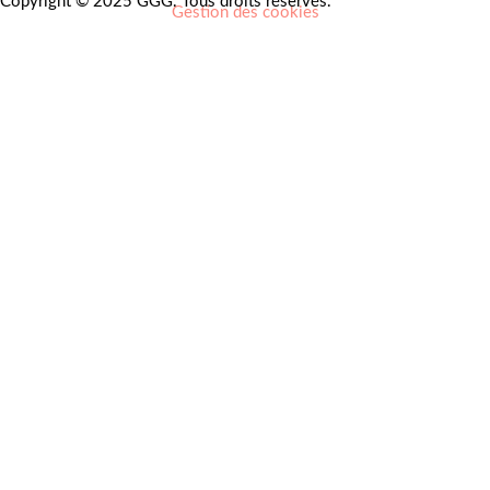
Copyright © 2025 GGG. Tous droits réservés.
Gestion des cookies
Arts et culture
Beauté
Bien-être
Cuisine
Lifestyle et loisirs
Maison
Mode
Portraits
Vie pro
Coups de coeur
Nouveautés
Nos Partenaires
À propos